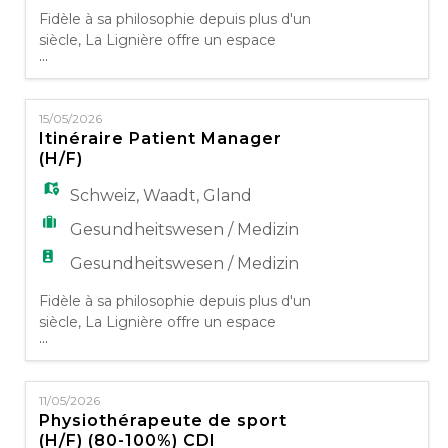
Fidèle à sa philosophie depuis plus d'un
siècle, La Lignière offre un espace
...
pluridisciplinaire où le patient est au centre
de toute l'attention. Prenant en compte
l'individu dans ses besoins biologiques,
15/05/2026
psychosociaux et spirituels, nos activités
Itinéraire Patient Manager
d'adressent à toute personne ayant besoin
(H/F)
de soins ou désirant maintenir ou
développer un style de vie
Schweiz
,
Waadt
,
Gland
Gesundheitswesen / Medizin
Gesundheitswesen / Medizin
Fidèle à sa philosophie depuis plus d'un
siècle, La Lignière offre un espace
...
pluridisciplinaire où le patient est au centre
de toute l'attention. Prenant en compte
l'individu dans ses besoins biologiques,
11/05/2026
psychosociaux et spirituels, nos activités
Physiothérapeute de sport
s'adressent à toute personne ayant besoin
(H/F) (80-100%) CDI