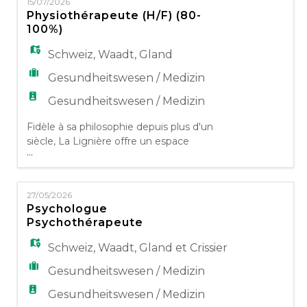
EN
15/07/2026
biologiques, psychosociaux et spirituels, nos
Physiothérapeute (H/F) (80-
activités s'adressent à toute personne ayant
100%)
besoin de soins ou désirant maintenir ou
FR
développer un sty
Schweiz
,
Waadt
,
Gland
Gesundheitswesen / Medizin
IT
Gesundheitswesen / Medizin
Fidèle à sa philosophie depuis plus d'un
siècle, La Lignière offre un espace
DE
...
pluridisciplinaire où le patient est au centre
de toute l'attention. Prenant en compte
l'individu dans ses besoins biologiques,
ES
27/05/2026
psychosociaux et spirituels, nos activités
Psychologue
d'adressent à toute personne ayant besoin
Psychothérapeute
de soins ou désirant maintenir ou
PT
développer un style de vie
Schweiz
,
Waadt
,
Gland et Crissier
Gesundheitswesen / Medizin
Gesundheitswesen / Medizin