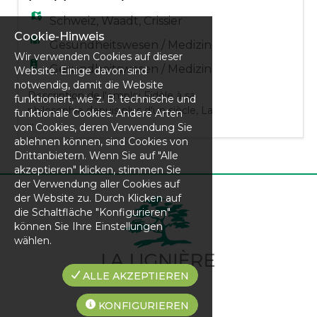
de soins ou désirant maintenir ou
développer un style de vie
Schweiz
,
Waadt
,
Crissier
Cookie-Hinweis
Gesundheitswesen / Medizin
Wir verwenden Cookies auf dieser
Gesundheitswesen / Medizin
Website. Einige davon sind
notwendig, damit die Website
Description de l'emploi Fidèle à sa
funktioniert, wie z. B. technische und
philosophie depuis plus d'un siècle, La
funktionale Cookies. Andere Arten
...
Lignière propose une approche globale de
von Cookies, deren Verwendung Sie
la santé où le patient est au cœur de toutes
ablehnen können, sind Cookies von
les attentions. En tenant compte des
Drittanbietern. Wenn Sie auf "Alle
akzeptieren" klicken, stimmen Sie
dimensions biologiques, psychosociales et
der Verwendung aller Cookies auf
spirituelles de chaque individu, nous
der Website zu. Durch Klicken auf
accompagnons toute personne souhaitant
die Schaltfläche "Konfigurieren"
se soigner, préserver ou dévelo
können Sie Ihre Einstellungen
wählen.
ALLE AKZEPTIEREN
KONFIGURIEREN