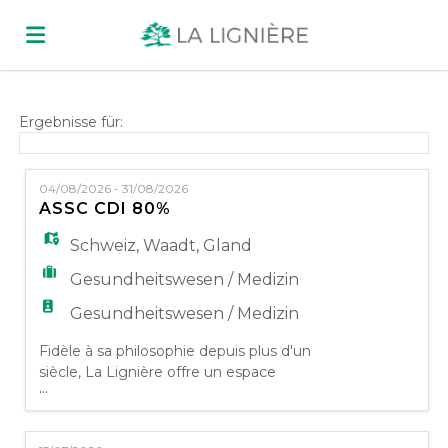
Home
Ergebnisse für:
Stellen
04/08/2026 - 31/08/2026
ASSC CDI 80%
Lebenslauf
Schweiz
,
Waadt
,
Gland
Gesundheitswesen / Medizin
hochladen
Anmelden
Gesundheitswesen / Medizin
Fidèle à sa philosophie depuis plus d'un
siècle, La Lignière offre un espace
Sprache
...
pluridisciplinaire où le patient est au centre
de toute l'attention médicale. Prenant en
compte l'individu dans ses besoins