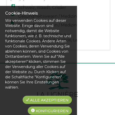
de soins ou désirant maintenir ou
développer un style de vie
Schweiz
,
Waadt
,
Crissier
Cookie-Hinweis
Gesundheitswesen / Medizin
Wir verwenden Cookies auf dieser
Gesundheitswesen / Medizin
Website. Einige davon sind
notwendig, damit die Website
Description de l'emploi Fidèle à sa
funktioniert, wie z. B. technische und
philosophie depuis plus d'un siècle, La
funktionale Cookies. Andere Arten
...
Lignière propose une approche globale de
von Cookies, deren Verwendung Sie
la santé où le patient est au cœur de toutes
ablehnen können, sind Cookies von
les attentions. En tenant compte des
Drittanbietern. Wenn Sie auf "Alle
akzeptieren" klicken, stimmen Sie
dimensions biologiques, psychosociales et
der Verwendung aller Cookies auf
spirituelles de chaque individu, nous
der Website zu. Durch Klicken auf
accompagnons toute personne souhaitant
die Schaltfläche "Konfigurieren"
se soigner, préserver ou dévelo
können Sie Ihre Einstellungen
wählen.
ALLE AKZEPTIEREN
KONFIGURIEREN