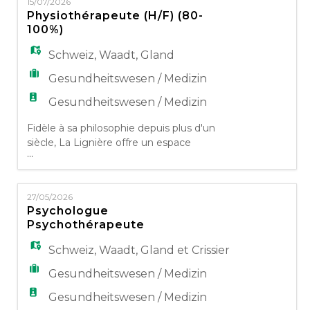
EN
15/07/2026
biologiques, psychosociaux et spirituels, nos
Physiothérapeute (H/F) (80-
activités s'adressent à toute personne ayant
100%)
besoin de soins ou désirant maintenir ou
FR
développer un sty
Schweiz
,
Waadt
,
Gland
Gesundheitswesen / Medizin
IT
Gesundheitswesen / Medizin
Fidèle à sa philosophie depuis plus d'un
siècle, La Lignière offre un espace
DE
...
pluridisciplinaire où le patient est au centre
de toute l'attention. Prenant en compte
l'individu dans ses besoins biologiques,
ES
27/05/2026
psychosociaux et spirituels, nos activités
Psychologue
d'adressent à toute personne ayant besoin
Psychothérapeute
de soins ou désirant maintenir ou
PT
développer un style de vie
Schweiz
,
Waadt
,
Gland et Crissier
Gesundheitswesen / Medizin
Gesundheitswesen / Medizin