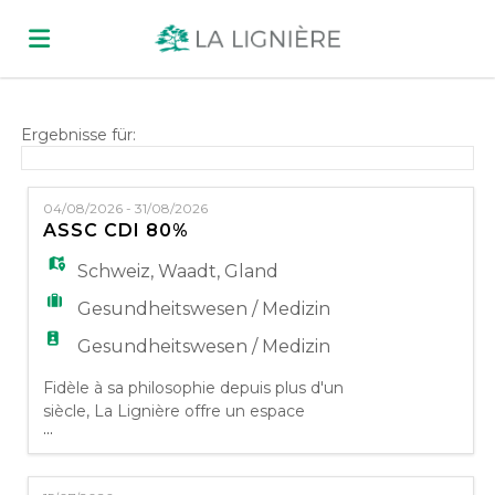
Home
Ergebnisse für:
Stellen
04/08/2026 - 31/08/2026
ASSC CDI 80%
Lebenslauf
Schweiz
,
Waadt
,
Gland
Gesundheitswesen / Medizin
hochladen
Anmelden
Gesundheitswesen / Medizin
Fidèle à sa philosophie depuis plus d'un
siècle, La Lignière offre un espace
Sprache
...
pluridisciplinaire où le patient est au centre
de toute l'attention médicale. Prenant en
compte l'individu dans ses besoins