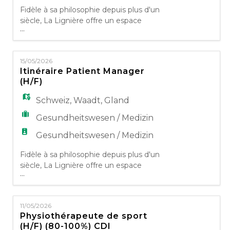
Fidèle à sa philosophie depuis plus d'un
siècle, La Lignière offre un espace
...
pluridisciplinaire où le patient est au centre
de toute l'attention. Prenant en compte
l'individu dans ses besoins biologiques,
15/05/2026
psychosociaux et spirituels, nos activités
Itinéraire Patient Manager
d'adressent à toute personne ayant besoin
(H/F)
de soins ou désirant maintenir ou
développer un style de vie
Schweiz
,
Waadt
,
Gland
Gesundheitswesen / Medizin
Gesundheitswesen / Medizin
Fidèle à sa philosophie depuis plus d'un
siècle, La Lignière offre un espace
...
pluridisciplinaire où le patient est au centre
de toute l'attention. Prenant en compte
l'individu dans ses besoins biologiques,
11/05/2026
psychosociaux et spirituels, nos activités
Physiothérapeute de sport
s'adressent à toute personne ayant besoin
(H/F) (80-100%) CDI