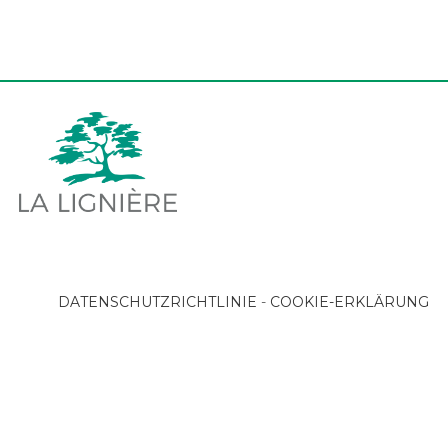
EN
FR
IT
DE
ES
DATENSCHUTZRICHTLINIE
-
COOKIE-ERKLÄRUNG
PT